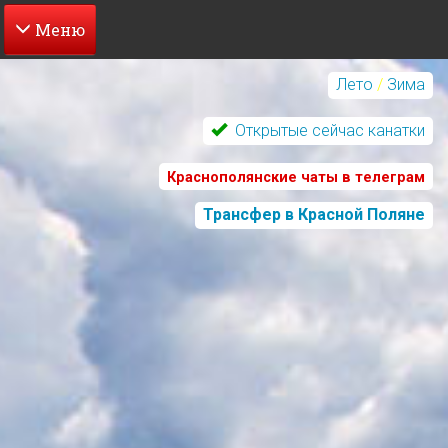
Перейти
к
Лето
/
Зима
основному
содержанию
Открытые сейчас канатки
Краснополянские чаты в телеграм
Трансфер в Красной Поляне