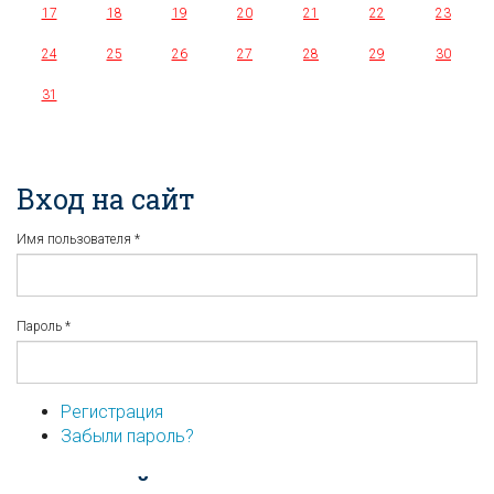
17
18
19
20
21
22
23
24
25
26
27
28
29
30
31
Вход на сайт
Имя пользователя
*
Пароль
*
Регистрация
Забыли пароль?
...или войдите используя