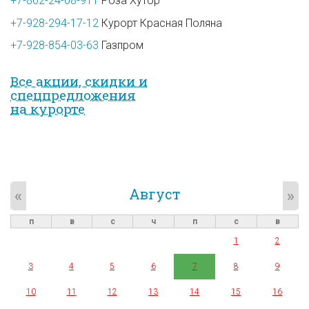
+7-862-24-08-911
Роза Хутор
+7-928-294-17-12
Курорт Красная Поляна
+7-928-854-03-63
Газпром
Все акции, скидки и
спец­предложе­ния
на курорте
Август
«
»
п
в
с
ч
п
с
в
1
2
3
4
5
6
7
8
9
10
11
12
13
14
15
16