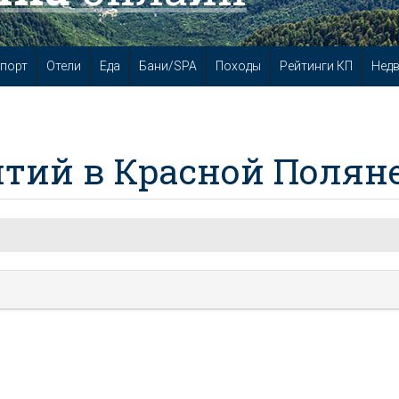
порт
Отели
Еда
Бани/SPA
Походы
Рейтинги КП
Нед
тий в Красной Полян