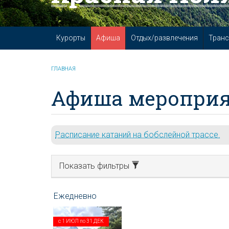
Курорты
Афиша
Отдых/развлечения
Транс
ГЛАВНАЯ
Афиша мероприя
Расписание катаний на бобслейной трассе.
Показать фильтры
с
1 ИЮЛ
по
31 ДЕК