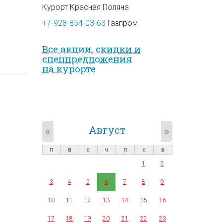
Курорт Красная Поляна
+7-928-854-03-63
Газпром
Все акции, скидки и
спец­предложе­ния
на курорте
Август
«
»
п
в
с
ч
п
с
в
1
2
3
4
5
6
7
8
9
10
11
12
13
14
15
16
17
18
19
20
21
22
23