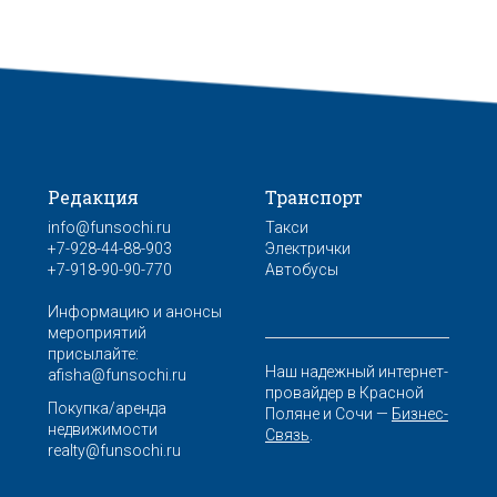
Редакция
Транспорт
info@funsochi.ru
Такси
+7-928-44-88-903
Электрички
+7-918-90-90-770
Автобусы
Информацию и анонсы
мероприятий
присылайте:
Наш надежный интернет-
afisha@funsochi.ru
провайдер в Красной
Покупка/аренда
Поляне и Сочи —
Бизнес-
недвижимости
Связь
.
realty@funsochi.ru