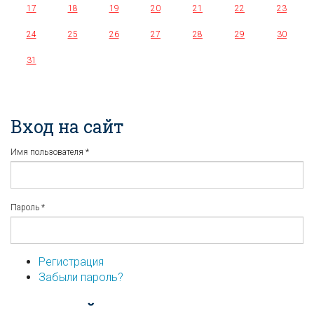
17
18
19
20
21
22
23
24
25
26
27
28
29
30
31
Вход на сайт
Имя пользователя
*
Пароль
*
Регистрация
Забыли пароль?
...или войдите используя