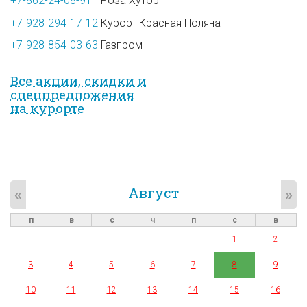
+7-862-24-08-911
Роза Хутор
+7-928-294-17-12
Курорт Красная Поляна
+7-928-854-03-63
Газпром
Все акции, скидки и
спец­предложе­ния
на курорте
Август
«
»
п
в
с
ч
п
с
в
1
2
3
4
5
6
7
8
9
10
11
12
13
14
15
16