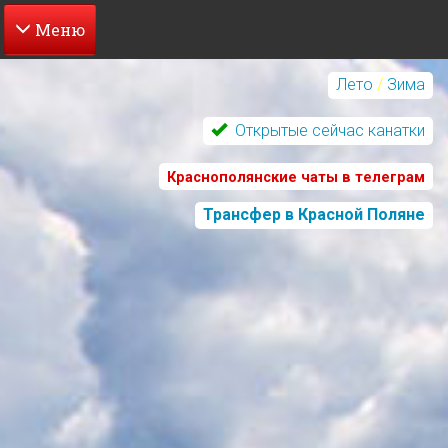
Перейти
к
Лето
/
Зима
основному
содержанию
Открытые сейчас канатки
Краснополянские чаты в телеграм
Трансфер в Красной Поляне