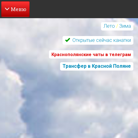
Перейти
к
Лето
/
Зима
основному
содержанию
Открытые сейчас канатки
Краснополянские чаты в телеграм
Трансфер в Красной Поляне