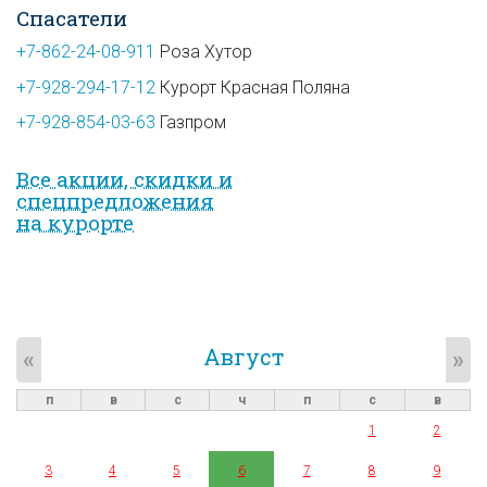
Спасатели
+7-862-24-08-911
Роза Хутор
+7-928-294-17-12
Курорт Красная Поляна
+7-928-854-03-63
Газпром
Все акции, скидки и
спец­предложе­ния
на курорте
Август
«
»
п
в
с
ч
п
с
в
1
2
3
4
5
6
7
8
9