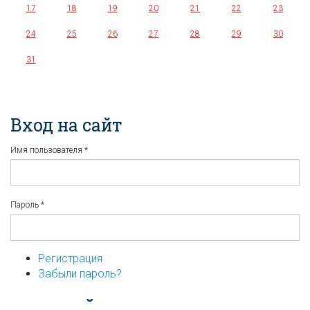
17
18
19
20
21
22
23
24
25
26
27
28
29
30
31
Вход на сайт
Имя пользователя
*
Пароль
*
Регистрация
Забыли пароль?
...или войдите используя