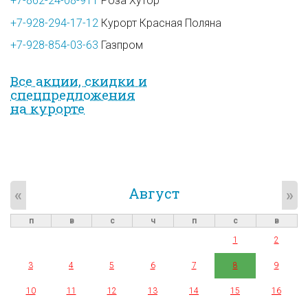
+7-862-24-08-911
Роза Хутор
+7-928-294-17-12
Курорт Красная Поляна
+7-928-854-03-63
Газпром
Все акции, скидки и
спец­предложе­ния
на курорте
Август
«
»
п
в
с
ч
п
с
в
1
2
3
4
5
6
7
8
9
10
11
12
13
14
15
16