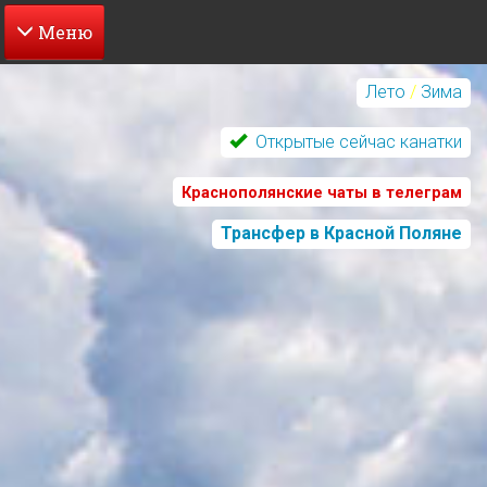
Перейти
к
Лето
/
Зима
основному
содержанию
Открытые сейчас канатки
Краснополянские чаты в телеграм
Трансфер в Красной Поляне