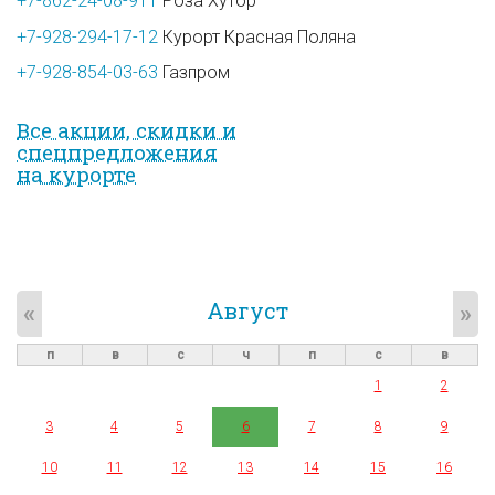
+7-862-24-08-911
Роза Хутор
+7-928-294-17-12
Курорт Красная Поляна
+7-928-854-03-63
Газпром
Все акции, скидки и
спец­предложе­ния
на курорте
Август
«
»
п
в
с
ч
п
с
в
1
2
3
4
5
6
7
8
9
10
11
12
13
14
15
16