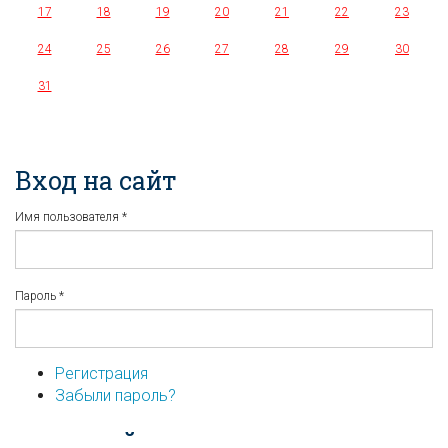
17
18
19
20
21
22
23
24
25
26
27
28
29
30
31
Вход на сайт
Имя пользователя
*
Пароль
*
Регистрация
Забыли пароль?
...или войдите используя