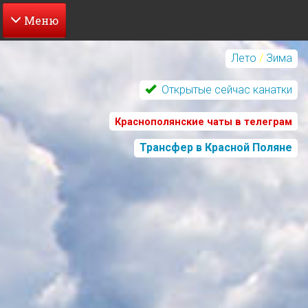
Перейти
к
Лето
/
Зима
основному
содержанию
Открытые сейчас канатки
Краснополянские чаты в телеграм
Трансфер в Красной Поляне