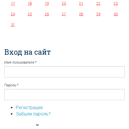
17
18
19
20
21
22
23
24
25
26
27
28
29
30
31
Вход на сайт
Имя пользователя
*
Пароль
*
Регистрация
Забыли пароль?
...или войдите используя