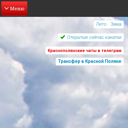
Перейти
к
Лето
/
Зима
основному
содержанию
Открытые сейчас канатки
Краснополянские чаты в телеграм
Трансфер в Красной Поляне