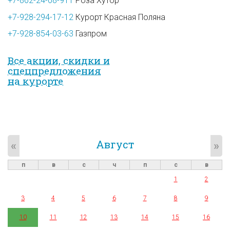
+7-862-24-08-911
Роза Хутор
+7-928-294-17-12
Курорт Красная Поляна
+7-928-854-03-63
Газпром
Все акции, скидки и
спец­предложе­ния
на курорте
Август
«
»
п
в
с
ч
п
с
в
1
2
3
4
5
6
7
8
9
10
11
12
13
14
15
16