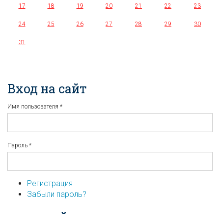
17
18
19
20
21
22
23
24
25
26
27
28
29
30
31
Вход на сайт
Имя пользователя
*
Пароль
*
Регистрация
Забыли пароль?
...или войдите используя