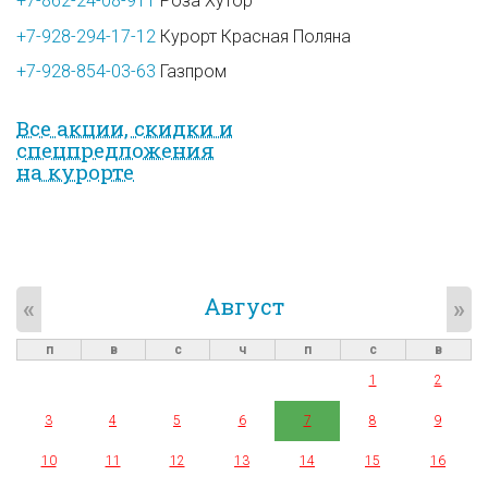
+7-862-24-08-911
Роза Хутор
+7-928-294-17-12
Курорт Красная Поляна
+7-928-854-03-63
Газпром
Все акции, скидки и
спец­предложе­ния
на курорте
Август
«
»
п
в
с
ч
п
с
в
1
2
3
4
5
6
7
8
9
10
11
12
13
14
15
16