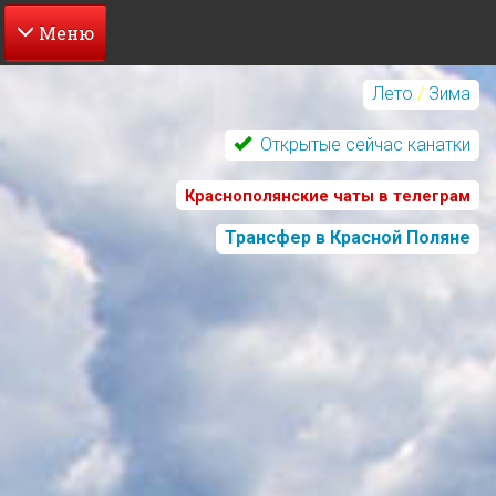
Перейти
к
Лето
/
Зима
основному
содержанию
Открытые сейчас канатки
Краснополянские чаты в телеграм
Трансфер в Красной Поляне