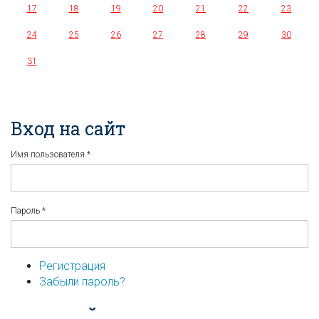
17
18
19
20
21
22
23
24
25
26
27
28
29
30
31
Вход на сайт
Имя пользователя
*
Пароль
*
Регистрация
Забыли пароль?
...или войдите используя