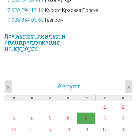
+7-862-24-08-911
Роза Хутор
+7-928-294-17-12
Курорт Красная Поляна
+7-928-854-03-63
Газпром
Все акции, скидки и
спец­предложе­ния
на курорте
Август
«
»
п
в
с
ч
п
с
в
1
2
3
4
5
6
7
8
9
10
11
12
13
14
15
16