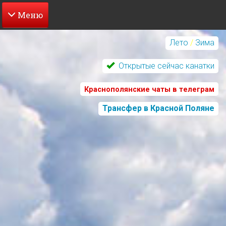
Перейти
к
Лето
/
Зима
основному
содержанию
Открытые сейчас канатки
Краснополянские чаты в телеграм
Трансфер в Красной Поляне