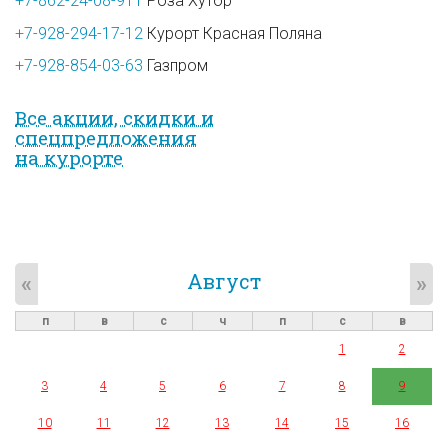
+7-862-24-08-911
Роза Хутор
+7-928-294-17-12
Курорт Красная Поляна
+7-928-854-03-63
Газпром
Все акции, скидки и
спец­предложе­ния
на курорте
Август
«
»
п
в
с
ч
п
с
в
1
2
3
4
5
6
7
8
9
10
11
12
13
14
15
16