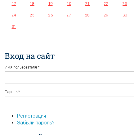
17
18
19
20
21
22
23
24
25
26
27
28
29
30
31
Вход на сайт
Имя пользователя
*
Пароль
*
Регистрация
Забыли пароль?
...или войдите используя