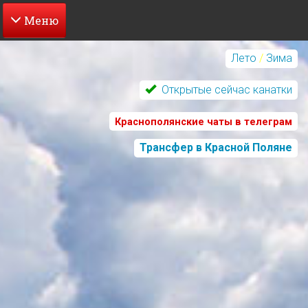
Перейти
к
Лето
/
Зима
основному
содержанию
Открытые сейчас канатки
Краснополянские чаты в телеграм
Трансфер в Красной Поляне