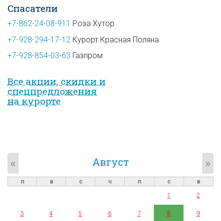
Спасатели
+7-862-24-08-911
Роза Хутор
+7-928-294-17-12
Курорт Красная Поляна
+7-928-854-03-63
Газпром
Все акции, скидки и
спец­предложе­ния
на курорте
Август
«
»
п
в
с
ч
п
с
в
1
2
3
4
5
6
7
8
9