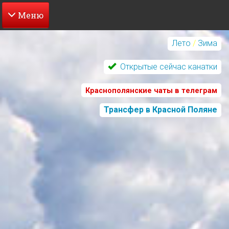
Перейти
к
Лето
/
Зима
основному
содержанию
Открытые сейчас канатки
Краснополянские чаты в телеграм
Трансфер в Красной Поляне