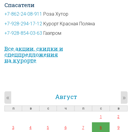
Спасатели
+7-862-24-08-911
Роза Хутор
+7-928-294-17-12
Курорт Красная Поляна
+7-928-854-03-63
Газпром
Все акции, скидки и
спец­предложе­ния
на курорте
Август
«
»
п
в
с
ч
п
с
в
1
2
3
4
5
6
7
8
9