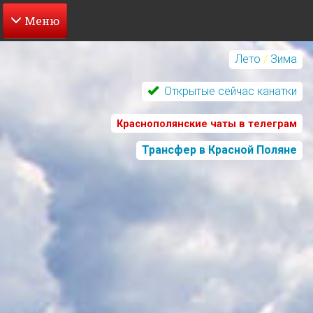
Перейти
к
Лето
/
Зима
основному
содержанию
Открытые сейчас канатки
Краснополянские чаты в телеграм
Трансфер в Красной Поляне