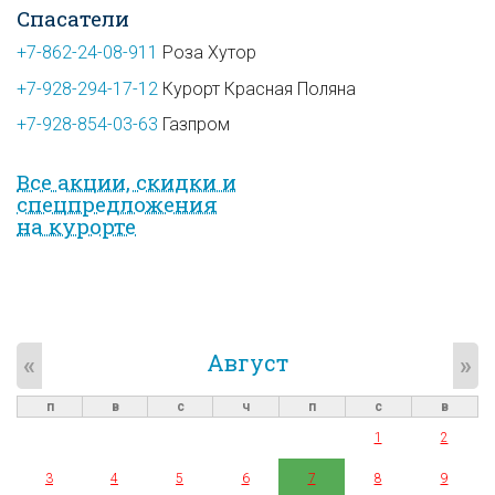
Спасатели
+7-862-24-08-911
Роза Хутор
+7-928-294-17-12
Курорт Красная Поляна
+7-928-854-03-63
Газпром
Все акции, скидки и
спец­предложе­ния
на курорте
Август
«
»
п
в
с
ч
п
с
в
1
2
3
4
5
6
7
8
9