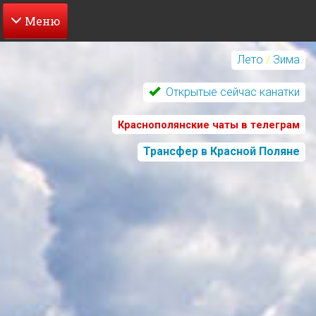
Перейти
к
Лето
/
Зима
основному
содержанию
Открытые сейчас канатки
Краснополянские чаты в телеграм
Трансфер в Красной Поляне