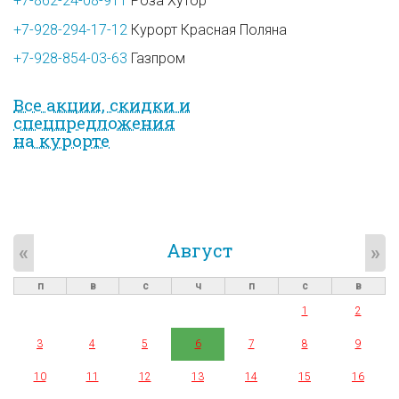
+7-862-24-08-911
Роза Хутор
+7-928-294-17-12
Курорт Красная Поляна
+7-928-854-03-63
Газпром
Все акции, скидки и
спец­предложе­ния
на курорте
Август
«
»
п
в
с
ч
п
с
в
1
2
3
4
5
6
7
8
9
10
11
12
13
14
15
16