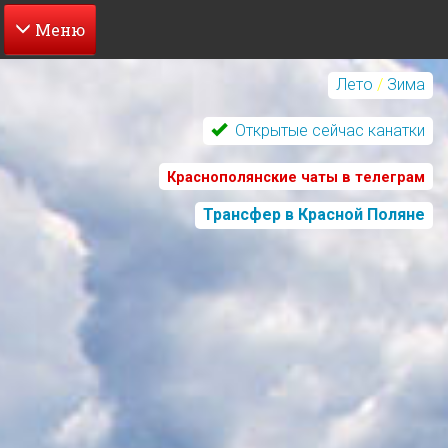
Перейти
к
Лето
/
Зима
основному
содержанию
Открытые сейчас канатки
Краснополянские чаты в телеграм
Трансфер в Красной Поляне