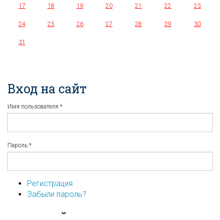
17
18
19
20
21
22
23
24
25
26
27
28
29
30
31
Вход на сайт
Имя пользователя
*
Пароль
*
Регистрация
Забыли пароль?
...или войдите используя