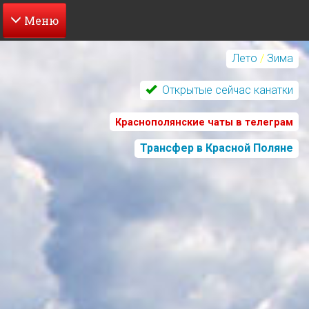
Перейти
к
Лето
/
Зима
основному
содержанию
Открытые сейчас канатки
Краснополянские чаты в телеграм
Трансфер в Красной Поляне