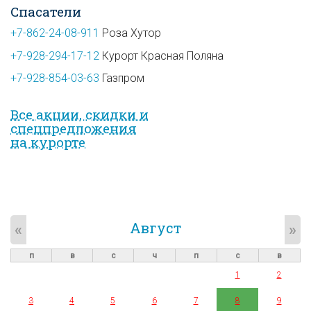
Спасатели
+7-862-24-08-911
Роза Хутор
+7-928-294-17-12
Курорт Красная Поляна
+7-928-854-03-63
Газпром
Все акции, скидки и
спец­предложе­ния
на курорте
Август
«
»
п
в
с
ч
п
с
в
1
2
3
4
5
6
7
8
9