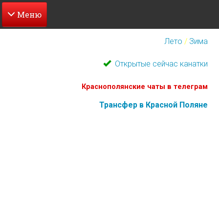
Перейти
к
Лето
/
Зима
основному
содержанию
Открытые сейчас канатки
Краснополянские чаты в телеграм
Трансфер в Красной Поляне