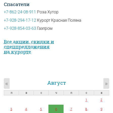
Спасатели
+7-862-24-08-911
Роза Хутор
+7-928-294-17-12
Курорт Красная Поляна
+7-928-854-03-63
Газпром
Все акции, скидки и
спец­предложе­ния
на курорте
Август
«
»
п
в
с
ч
п
с
в
1
2
3
4
5
6
7
8
9