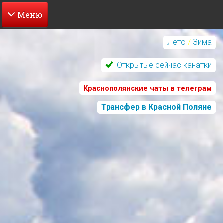
Перейти
к
Лето
/
Зима
основному
содержанию
Открытые сейчас канатки
Краснополянские чаты в телеграм
Трансфер в Красной Поляне