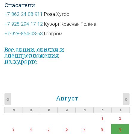
Спасатели
+7-862-24-08-911
Роза Хутор
+7-928-294-17-12
Курорт Красная Поляна
+7-928-854-03-63
Газпром
Все акции, скидки и
спец­предложе­ния
на курорте
Август
«
»
п
в
с
ч
п
с
в
1
2
3
4
5
6
7
8
9