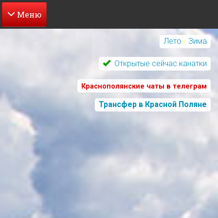
Перейти
к
Лето
/
Зима
основному
содержанию
Открытые сейчас канатки
Краснополянские чаты в телеграм
Трансфер в Красной Поляне