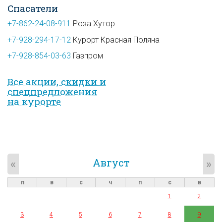
Спасатели
+7-862-24-08-911
Роза Хутор
+7-928-294-17-12
Курорт Красная Поляна
+7-928-854-03-63
Газпром
Все акции, скидки и
спец­предложе­ния
на курорте
Август
«
»
п
в
с
ч
п
с
в
1
2
3
4
5
6
7
8
9