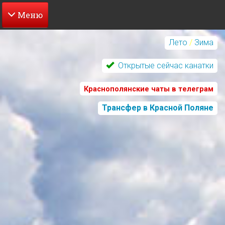
Перейти
к
Лето
/
Зима
основному
содержанию
Открытые сейчас канатки
Краснополянские чаты в телеграм
Трансфер в Красной Поляне