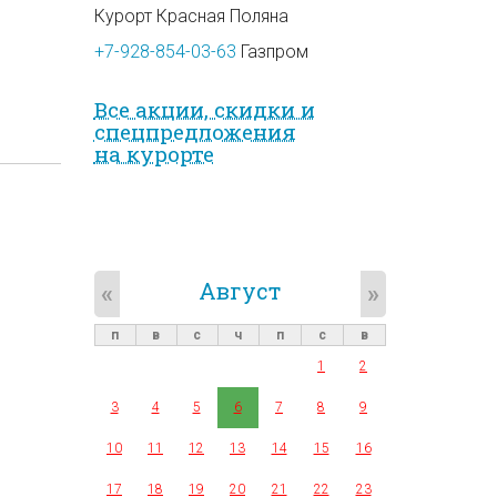
Курорт Красная Поляна
+7-928-854-03-63
Газпром
Все акции, скидки и
спец­предложе­ния
на курорте
Август
«
»
п
в
с
ч
п
с
в
1
2
3
4
5
6
7
8
9
10
11
12
13
14
15
16
17
18
19
20
21
22
23