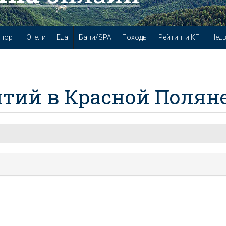
порт
Отели
Еда
Бани/SPA
Походы
Рейтинги КП
Нед
тий в Красной Полян