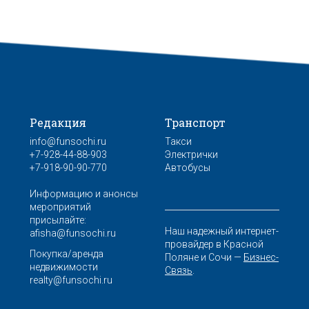
Редакция
Транспорт
info@funsochi.ru
Такси
+7-928-44-88-903
Электрички
+7-918-90-90-770
Автобусы
Информацию и анонсы
мероприятий
присылайте:
Наш надежный интернет-
afisha@funsochi.ru
провайдер в Красной
Покупка/аренда
Поляне и Сочи —
Бизнес-
недвижимости
Связь
.
realty@funsochi.ru