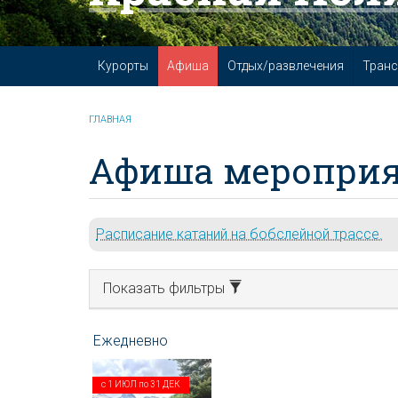
Курорты
Афиша
Отдых/развлечения
Транс
ГЛАВНАЯ
Афиша мероприя
Расписание катаний на бобслейной трассе.
Показать фильтры
с
1 ИЮЛ
по
31 ДЕК