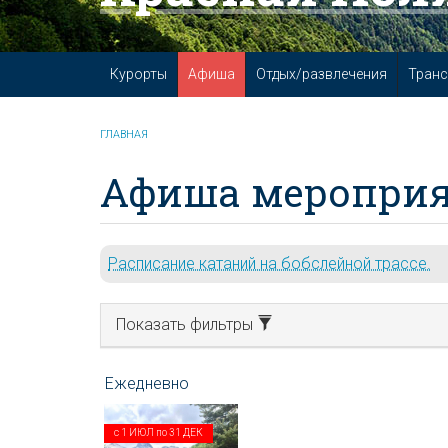
Курорты
Афиша
Отдых/развлечения
Транс
ГЛАВНАЯ
Афиша мероприя
Расписание катаний на бобслейной трассе.
Показать фильтры
с
1 ИЮЛ
по
31 ДЕК