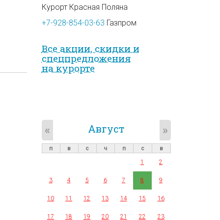
Курорт Красная Поляна
+7-928-854-03-63
Газпром
Все акции, скидки и
спец­предложе­ния
на курорте
Август
«
»
п
в
с
ч
п
с
в
1
2
3
4
5
6
7
8
9
10
11
12
13
14
15
16
17
18
19
20
21
22
23