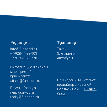
Редакция
Транспорт
info@funsochi.ru
Такси
+7-928-44-88-903
Электрички
+7-918-90-90-770
Автобусы
Информацию и анонсы
мероприятий
присылайте:
Наш надежный интернет-
afisha@funsochi.ru
провайдер в Красной
Покупка/аренда
Поляне и Сочи —
Бизнес-
недвижимости
Связь
.
realty@funsochi.ru