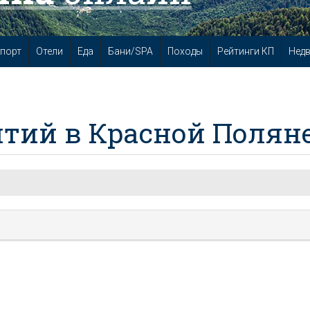
порт
Отели
Еда
Бани/SPA
Походы
Рейтинги КП
Нед
тий в Красной Полян