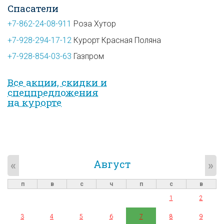
Спасатели
+7-862-24-08-911
Роза Хутор
+7-928-294-17-12
Курорт Красная Поляна
+7-928-854-03-63
Газпром
Все акции, скидки и
спец­предложе­ния
на курорте
Август
«
»
п
в
с
ч
п
с
в
1
2
3
4
5
6
7
8
9