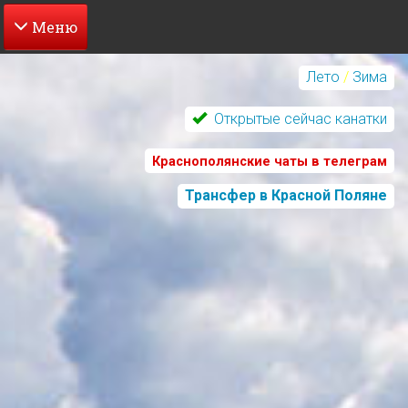
Перейти
к
Лето
/
Зима
основному
содержанию
Открытые сейчас канатки
Краснополянские чаты в телеграм
Трансфер в Красной Поляне