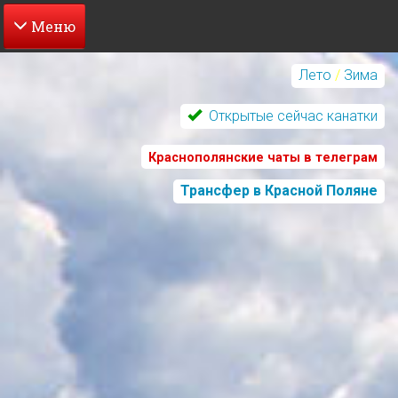
Перейти
к
Лето
/
Зима
основному
содержанию
Открытые сейчас канатки
Краснополянские чаты в телеграм
Трансфер в Красной Поляне