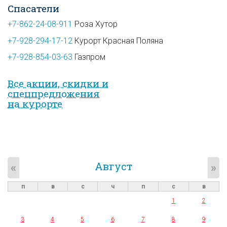
Спасатели
+7-862-24-08-911
Роза Хутор
+7-928-294-17-12
Курорт Красная Поляна
+7-928-854-03-63
Газпром
Все акции, скидки и
спец­предложе­ния
на курорте
Август
«
»
п
в
с
ч
п
с
в
1
2
3
4
5
6
7
8
9