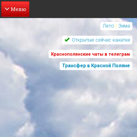
Перейти
к
Лето
/
Зима
основному
содержанию
Открытые сейчас канатки
Краснополянские чаты в телеграм
Трансфер в Красной Поляне