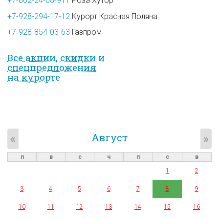
+7-862-24-08-911
Роза Хутор
+7-928-294-17-12
Курорт Красная Поляна
+7-928-854-03-63
Газпром
Все акции, скидки и
спец­предложе­ния
на курорте
Август
«
»
п
в
с
ч
п
с
в
1
2
3
4
5
6
7
8
9
10
11
12
13
14
15
16