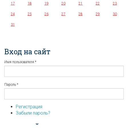
17
18
19
20
21
22
23
24
25
26
27
28
29
30
31
Вход на сайт
Имя пользователя
*
Пароль
*
Регистрация
Забыли пароль?
...или войдите используя