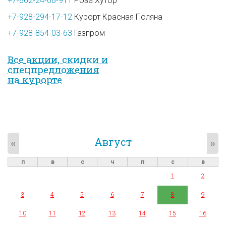
+7-862-24-08-911
Роза Хутор
+7-928-294-17-12
Курорт Красная Поляна
+7-928-854-03-63
Газпром
Все акции, скидки и
спец­предложе­ния
на курорте
Август
«
»
п
в
с
ч
п
с
в
1
2
3
4
5
6
7
8
9
10
11
12
13
14
15
16