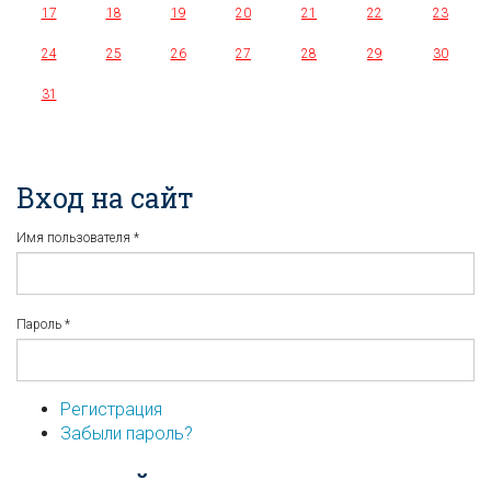
17
18
19
20
21
22
23
24
25
26
27
28
29
30
31
Вход на сайт
Имя пользователя
*
Пароль
*
Регистрация
Забыли пароль?
...или войдите используя