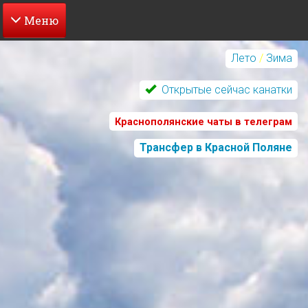
Перейти
к
Лето
/
Зима
основному
содержанию
Открытые сейчас канатки
Краснополянские чаты в телеграм
Трансфер в Красной Поляне