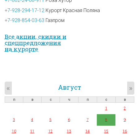
+7-862-24-08-911
Роза Хутор
+7-928-294-17-12
Курорт Красная Поляна
+7-928-854-03-63
Газпром
Все акции, скидки и
спец­предложе­ния
на курорте
Август
«
»
п
в
с
ч
п
с
в
1
2
3
4
5
6
7
8
9
10
11
12
13
14
15
16