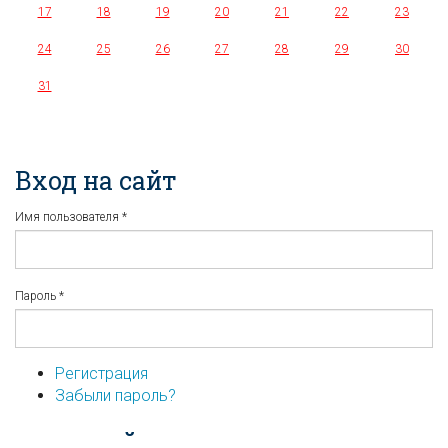
17
18
19
20
21
22
23
24
25
26
27
28
29
30
31
Вход на сайт
Имя пользователя
*
Пароль
*
Регистрация
Забыли пароль?
...или войдите используя