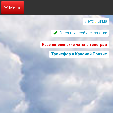
Перейти
к
Лето
/
Зима
основному
содержанию
Открытые сейчас канатки
Краснополянские чаты в телеграм
Трансфер в Красной Поляне