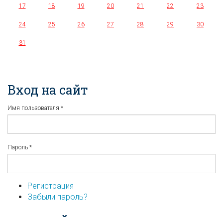
17
18
19
20
21
22
23
24
25
26
27
28
29
30
31
Вход на сайт
Имя пользователя
*
Пароль
*
Регистрация
Забыли пароль?
...или войдите используя