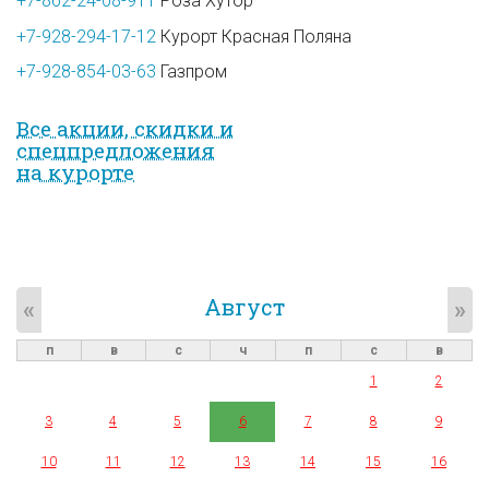
+7-862-24-08-911
Роза Хутор
+7-928-294-17-12
Курорт Красная Поляна
+7-928-854-03-63
Газпром
Все акции, скидки и
спец­предложе­ния
на курорте
Август
«
»
п
в
с
ч
п
с
в
1
2
3
4
5
6
7
8
9
10
11
12
13
14
15
16