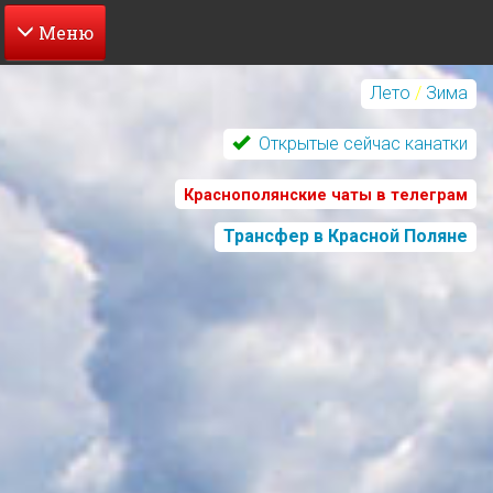
Перейти
к
Лето
/
Зима
основному
содержанию
Открытые сейчас канатки
Краснополянские чаты в телеграм
Трансфер в Красной Поляне