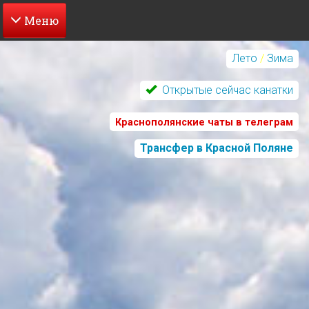
Перейти
к
Лето
/
Зима
основному
содержанию
Открытые сейчас канатки
Краснополянские чаты в телеграм
Трансфер в Красной Поляне