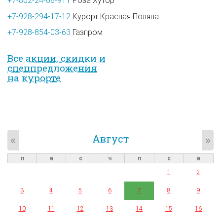
+7-862-24-08-911
Роза Хутор
+7-928-294-17-12
Курорт Красная Поляна
+7-928-854-03-63
Газпром
Все акции, скидки и
спец­предложе­ния
на курорте
Август
«
»
п
в
с
ч
п
с
в
1
2
3
4
5
6
7
8
9
10
11
12
13
14
15
16