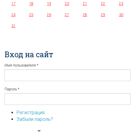
17
18
19
20
21
22
23
24
25
26
27
28
29
30
31
Вход на сайт
Имя пользователя
*
Пароль
*
Регистрация
Забыли пароль?
...или войдите используя