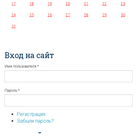
17
18
19
20
21
22
23
24
25
26
27
28
29
30
31
Вход на сайт
Имя пользователя
*
Пароль
*
Регистрация
Забыли пароль?
...или войдите используя