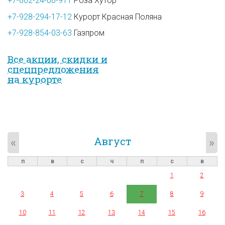
+7-862-24-08-911
Роза Хутор
+7-928-294-17-12
Курорт Красная Поляна
+7-928-854-03-63
Газпром
Все акции, скидки и
спец­предложе­ния
на курорте
Август
«
»
п
в
с
ч
п
с
в
1
2
3
4
5
6
7
8
9
10
11
12
13
14
15
16