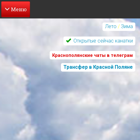
Перейти
к
Лето
/
Зима
основному
содержанию
Открытые сейчас канатки
Краснополянские чаты в телеграм
Трансфер в Красной Поляне