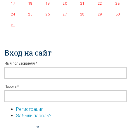
17
18
19
20
21
22
23
24
25
26
27
28
29
30
31
Вход на сайт
Имя пользователя
*
Пароль
*
Регистрация
Забыли пароль?
...или войдите используя