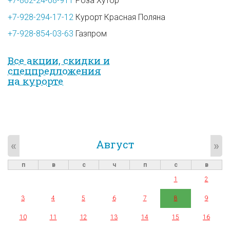
+7-862-24-08-911
Роза Хутор
+7-928-294-17-12
Курорт Красная Поляна
+7-928-854-03-63
Газпром
Все акции, скидки и
спец­предложе­ния
на курорте
Август
«
»
п
в
с
ч
п
с
в
1
2
3
4
5
6
7
8
9
10
11
12
13
14
15
16