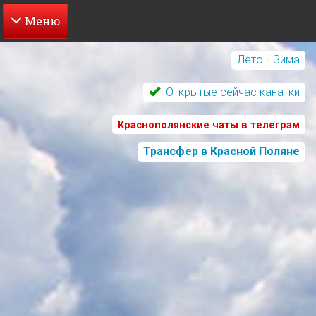
Перейти
к
Лето
/
Зима
основному
содержанию
Открытые сейчас канатки
Краснополянские чаты в телеграм
Трансфер в Красной Поляне