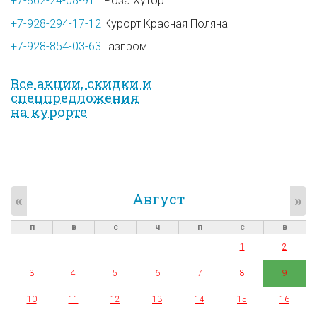
+7-862-24-08-911
Роза Хутор
+7-928-294-17-12
Курорт Красная Поляна
+7-928-854-03-63
Газпром
Все акции, скидки и
спец­предложе­ния
на курорте
Август
«
»
п
в
с
ч
п
с
в
1
2
3
4
5
6
7
8
9
10
11
12
13
14
15
16