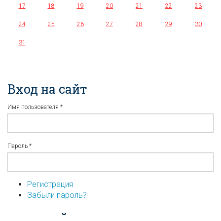
17
18
19
20
21
22
23
24
25
26
27
28
29
30
31
Вход на сайт
Имя пользователя
*
Пароль
*
Регистрация
Забыли пароль?
...или войдите используя