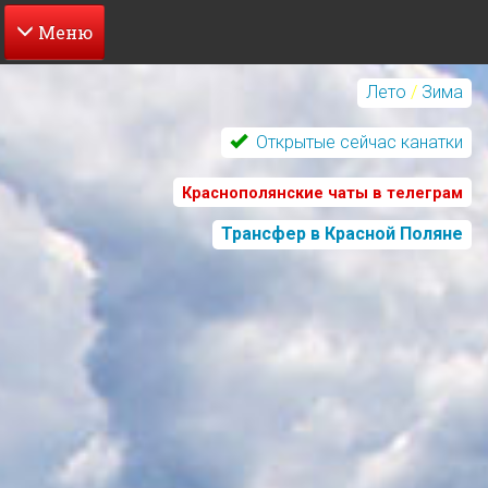
Перейти
к
Лето
/
Зима
основному
содержанию
Открытые сейчас канатки
Краснополянские чаты в телеграм
Трансфер в Красной Поляне