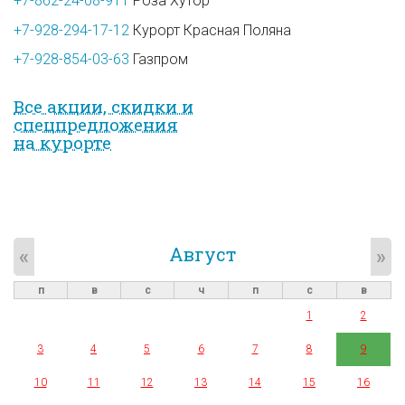
+7-862-24-08-911
Роза Хутор
+7-928-294-17-12
Курорт Красная Поляна
+7-928-854-03-63
Газпром
Все акции, скидки и
спец­предложе­ния
на курорте
Август
«
»
п
в
с
ч
п
с
в
1
2
3
4
5
6
7
8
9
10
11
12
13
14
15
16