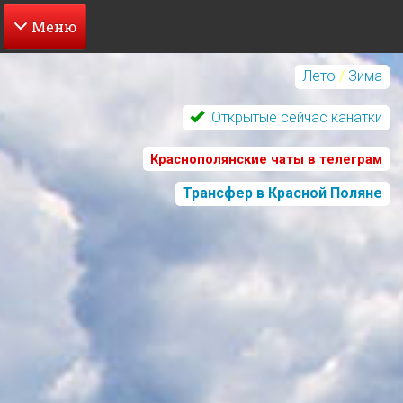
Перейти
к
Лето
/
Зима
основному
содержанию
Открытые сейчас канатки
Краснополянские чаты в телеграм
Трансфер в Красной Поляне