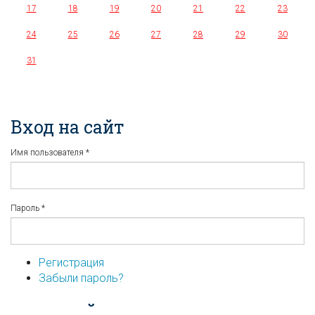
17
18
19
20
21
22
23
24
25
26
27
28
29
30
31
Вход на сайт
Имя пользователя
*
Пароль
*
Регистрация
Забыли пароль?
...или войдите используя