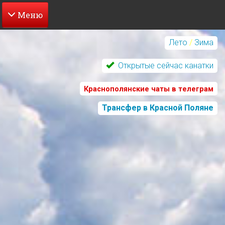
Перейти
к
Лето
/
Зима
основному
содержанию
Открытые сейчас канатки
Краснополянские чаты в телеграм
Трансфер в Красной Поляне