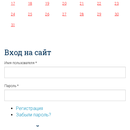
17
18
19
20
21
22
23
24
25
26
27
28
29
30
31
Вход на сайт
Имя пользователя
*
Пароль
*
Регистрация
Забыли пароль?
...или войдите используя