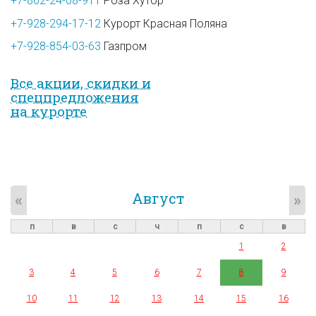
+7-862-24-08-911
Роза Хутор
+7-928-294-17-12
Курорт Красная Поляна
+7-928-854-03-63
Газпром
Все акции, скидки и
спец­предложе­ния
на курорте
Август
«
»
п
в
с
ч
п
с
в
1
2
3
4
5
6
7
8
9
10
11
12
13
14
15
16