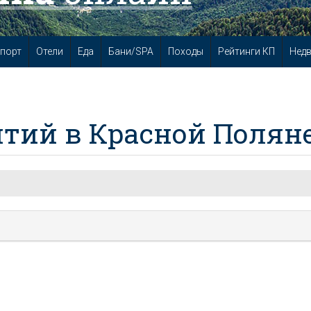
порт
Отели
Еда
Бани/SPA
Походы
Рейтинги КП
Нед
тий в Красной Полян