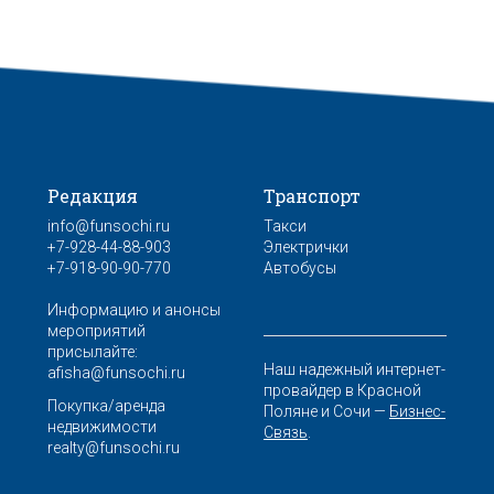
Редакция
Транспорт
info@funsochi.ru
Такси
+7-928-44-88-903
Электрички
+7-918-90-90-770
Автобусы
Информацию и анонсы
мероприятий
присылайте:
Наш надежный интернет-
afisha@funsochi.ru
провайдер в Красной
Покупка/аренда
Поляне и Сочи —
Бизнес-
недвижимости
Связь
.
realty@funsochi.ru