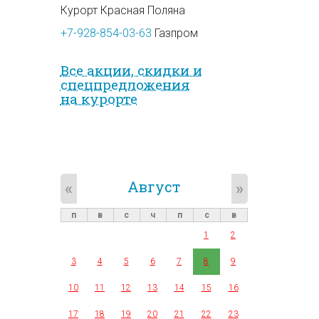
Курорт Красная Поляна
+7-928-854-03-63
Газпром
Все акции, скидки и
спец­предложе­ния
на курорте
Август
«
»
п
в
с
ч
п
с
в
1
2
3
4
5
6
7
8
9
10
11
12
13
14
15
16
17
18
19
20
21
22
23