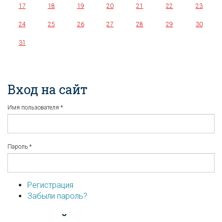
17
18
19
20
21
22
23
24
25
26
27
28
29
30
31
Вход на сайт
Имя пользователя
*
Пароль
*
Регистрация
Забыли пароль?
...или войдите используя