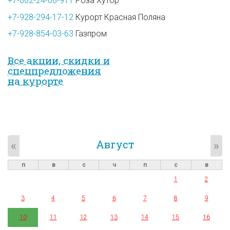
+7-862-24-08-911
Роза Хутор
+7-928-294-17-12
Курорт Красная Поляна
+7-928-854-03-63
Газпром
Все акции, скидки и
спец­предложе­ния
на курорте
Август
«
»
п
в
с
ч
п
с
в
1
2
3
4
5
6
7
8
9
10
11
12
13
14
15
16