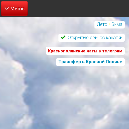
Перейти
к
Лето
/
Зима
основному
содержанию
Открытые сейчас канатки
Краснополянские чаты в телеграм
Трансфер в Красной Поляне