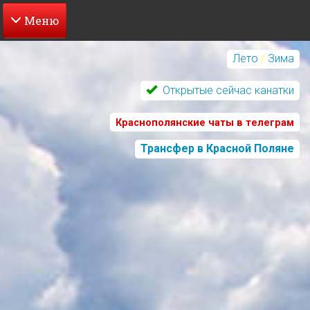
Перейти
к
Лето
/
Зима
основному
содержанию
Открытые сейчас канатки
Краснополянские чаты в телеграм
Трансфер в Красной Поляне