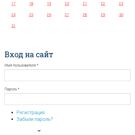
17
18
19
20
21
22
23
24
25
26
27
28
29
30
31
Вход на сайт
Имя пользователя
*
Пароль
*
Регистрация
Забыли пароль?
...или войдите используя