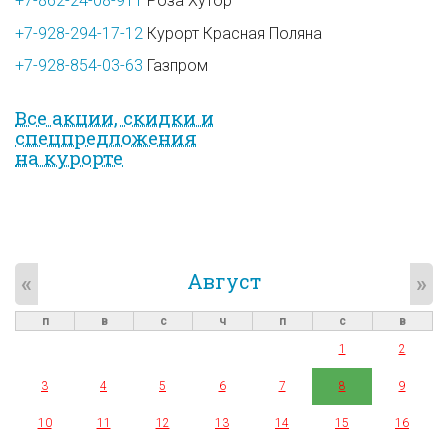
+7-862-24-08-911
Роза Хутор
+7-928-294-17-12
Курорт Красная Поляна
+7-928-854-03-63
Газпром
Все акции, скидки и
спец­предложе­ния
на курорте
Август
«
»
п
в
с
ч
п
с
в
1
2
3
4
5
6
7
8
9
10
11
12
13
14
15
16