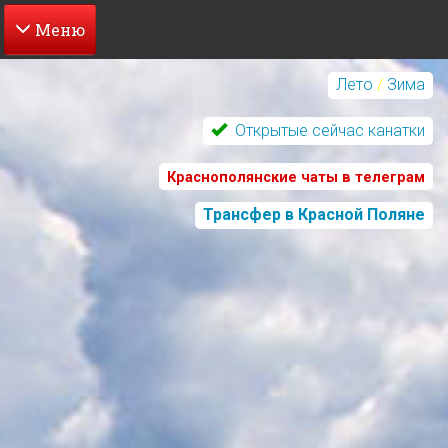
Перейти
к
Лето
/
Зима
основному
содержанию
Открытые сейчас канатки
Краснополянские чаты в телеграм
Трансфер в Красной Поляне