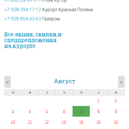
+7-862-24-08-911
Роза Хутор
+7-928-294-17-12
Курорт Красная Поляна
+7-928-854-03-63
Газпром
Все акции, скидки и
спец­предложе­ния
на курорте
Август
«
»
п
в
с
ч
п
с
в
1
2
3
4
5
6
7
8
9
10
11
12
13
14
15
16