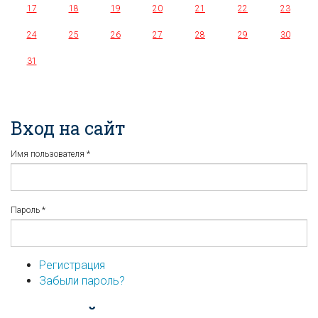
17
18
19
20
21
22
23
24
25
26
27
28
29
30
31
Вход на сайт
Имя пользователя
*
Пароль
*
Регистрация
Забыли пароль?
...или войдите используя