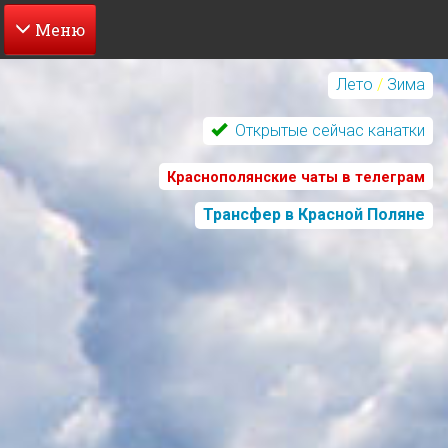
Перейти
к
Лето
/
Зима
основному
содержанию
Открытые сейчас канатки
Краснополянские чаты в телеграм
Трансфер в Красной Поляне