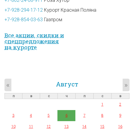
+7-862-24-08-911
Роза Хутор
+7-928-294-17-12
Курорт Красная Поляна
+7-928-854-03-63
Газпром
Все акции, скидки и
спец­предложе­ния
на курорте
Август
«
»
п
в
с
ч
п
с
в
1
2
3
4
5
6
7
8
9
10
11
12
13
14
15
16