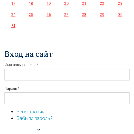
17
18
19
20
21
22
23
24
25
26
27
28
29
30
31
Вход на сайт
Имя пользователя
*
Пароль
*
Регистрация
Забыли пароль?
...или войдите используя