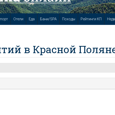
порт
Отели
Еда
Бани/SPA
Походы
Рейтинги КП
Нед
тий в Красной Полян