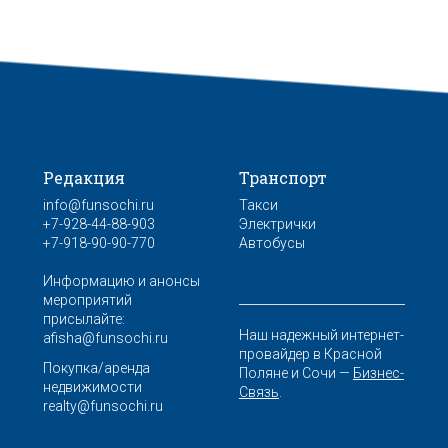
Редакция
Транспорт
info@funsochi.ru
Такси
+7-928-44-88-903
Электрички
+7-918-90-90-770
Автобусы
Информацию и анонсы
мероприятий
присылайте:
Наш надежный интернет-
afisha@funsochi.ru
провайдер в Красной
Покупка/аренда
Поляне и Сочи —
Бизнес-
недвижимости
Связь
.
realty@funsochi.ru