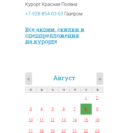
Курорт Красная Поляна
+7-928-854-03-63
Газпром
Все акции, скидки и
спец­предложе­ния
на курорте
Август
«
»
п
в
с
ч
п
с
в
1
2
3
4
5
6
7
8
9
10
11
12
13
14
15
16
17
18
19
20
21
22
23