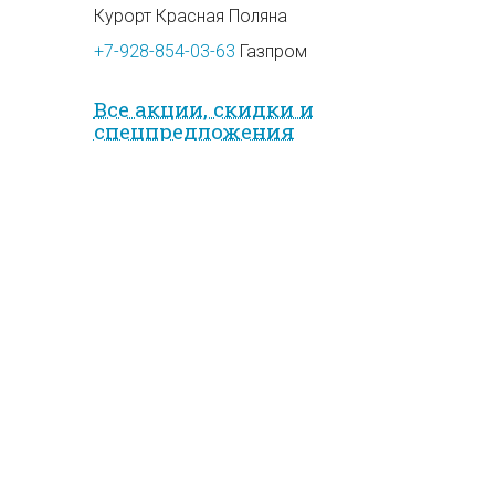
Курорт Красная Поляна
+7-928-854-03-63
Газпром
Все акции, скидки и
спец­предложе­ния
на курорте
Август
«
»
п
в
с
ч
п
с
в
1
2
3
4
5
6
7
8
9
10
11
12
13
14
15
16
17
18
19
20
21
22
23