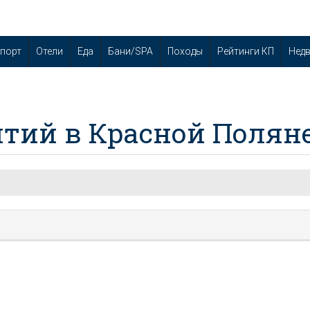
порт
Отели
Еда
Бани/SPA
Походы
Рейтинги КП
Нед
тий в Красной Полян