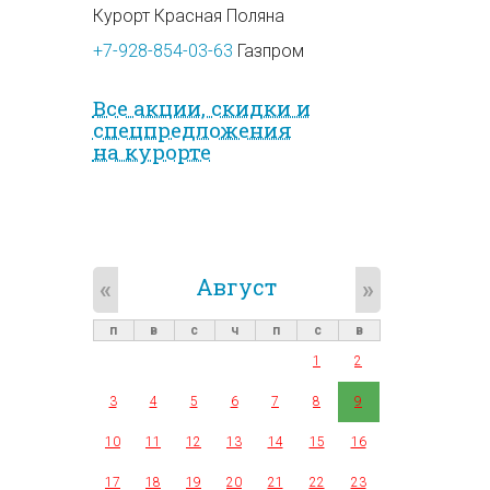
Курорт Красная Поляна
+7-928-854-03-63
Газпром
Все акции, скидки и
спец­предложе­ния
на курорте
Август
«
»
п
в
с
ч
п
с
в
1
2
3
4
5
6
7
8
9
10
11
12
13
14
15
16
17
18
19
20
21
22
23