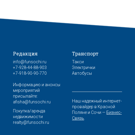
Редакция
Транспорт
info@funsochi.ru
Такси
+7-928-44-88-903
Электрички
+7-918-90-90-770
Автобусы
Информацию и анонсы
мероприятий
присылайте:
Наш надежный интернет-
afisha@funsochi.ru
провайдер в Красной
Покупка/аренда
Поляне и Сочи —
Бизнес-
недвижимости
Связь
.
realty@funsochi.ru