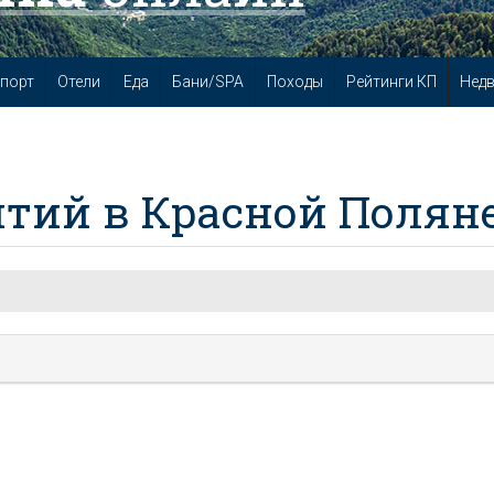
порт
Отели
Еда
Бани/SPA
Походы
Рейтинги КП
Нед
тий в Красной Полян