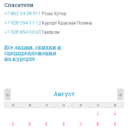
Спасатели
+7-862-24-08-911
Роза Хутор
+7-928-294-17-12
Курорт Красная Поляна
+7-928-854-03-63
Газпром
Все акции, скидки и
спец­предложе­ния
на курорте
Август
«
»
п
в
с
ч
п
с
в
1
2
3
4
5
6
7
8
9