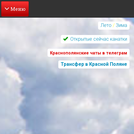
Перейти
к
Лето
/
Зима
основному
содержанию
Открытые сейчас канатки
Краснополянские чаты в телеграм
Трансфер в Красной Поляне