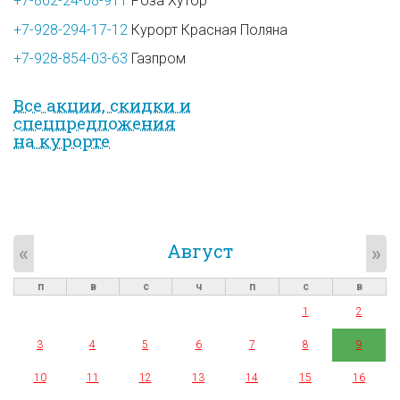
+7-862-24-08-911
Роза Хутор
+7-928-294-17-12
Курорт Красная Поляна
+7-928-854-03-63
Газпром
Все акции, скидки и
спец­предложе­ния
на курорте
Август
«
»
п
в
с
ч
п
с
в
1
2
3
4
5
6
7
8
9
10
11
12
13
14
15
16