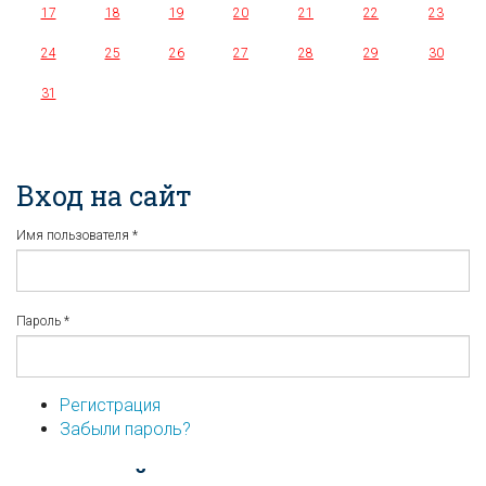
17
18
19
20
21
22
23
24
25
26
27
28
29
30
31
Вход на сайт
Имя пользователя
*
Пароль
*
Регистрация
Забыли пароль?
...или войдите используя