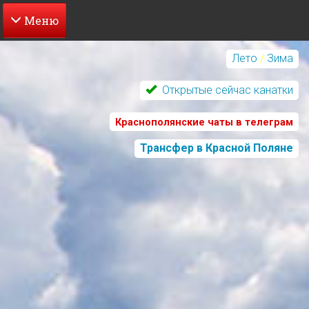
Перейти
к
Лето
/
Зима
основному
содержанию
Открытые сейчас канатки
Краснополянские чаты в телеграм
Трансфер в Красной Поляне