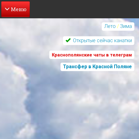
Перейти
к
Лето
/
Зима
основному
содержанию
Открытые сейчас канатки
Краснополянские чаты в телеграм
Трансфер в Красной Поляне