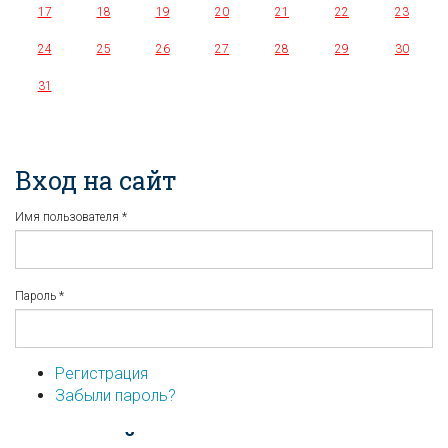
17
18
19
20
21
22
23
24
25
26
27
28
29
30
31
Вход на сайт
Имя пользователя
*
Пароль
*
Регистрация
Забыли пароль?
...или войдите используя