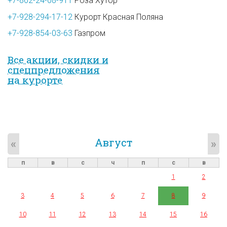
+7-862-24-08-911
Роза Хутор
+7-928-294-17-12
Курорт Красная Поляна
+7-928-854-03-63
Газпром
Все акции, скидки и
спец­предложе­ния
на курорте
Август
«
»
п
в
с
ч
п
с
в
1
2
3
4
5
6
7
8
9
10
11
12
13
14
15
16