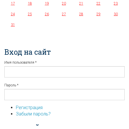
17
18
19
20
21
22
23
24
25
26
27
28
29
30
31
Вход на сайт
Имя пользователя
*
Пароль
*
Регистрация
Забыли пароль?
...или войдите используя