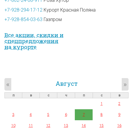
+7-862-24-08-911
Роза Хутор
+7-928-294-17-12
Курорт Красная Поляна
+7-928-854-03-63
Газпром
Все акции, скидки и
спец­предложе­ния
на курорте
Август
«
»
п
в
с
ч
п
с
в
1
2
3
4
5
6
7
8
9
10
11
12
13
14
15
16