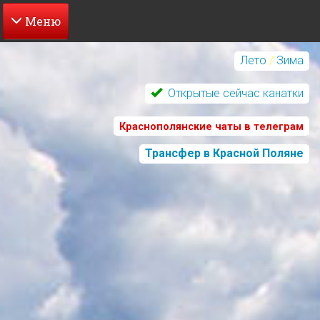
Перейти
к
Лето
/
Зима
основному
содержанию
Открытые сейчас канатки
Краснополянские чаты в телеграм
Трансфер в Красной Поляне