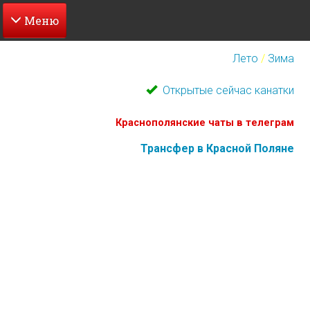
Перейти
к
Лето
/
Зима
основному
содержанию
Открытые сейчас канатки
Краснополянские чаты в телеграм
Трансфер в Красной Поляне