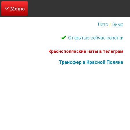
Перейти
к
Лето
/
Зима
основному
содержанию
Открытые сейчас канатки
Краснополянские чаты в телеграм
Трансфер в Красной Поляне