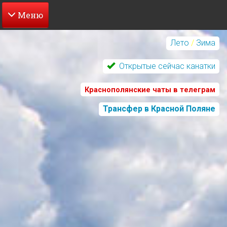
Перейти
к
Лето
/
Зима
основному
содержанию
Открытые сейчас канатки
Краснополянские чаты в телеграм
Трансфер в Красной Поляне