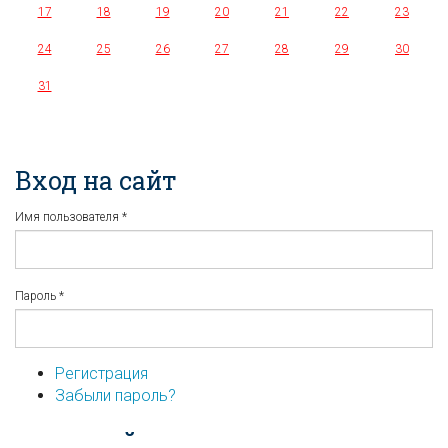
17
18
19
20
21
22
23
24
25
26
27
28
29
30
31
Вход на сайт
Имя пользователя
*
Пароль
*
Регистрация
Забыли пароль?
...или войдите используя