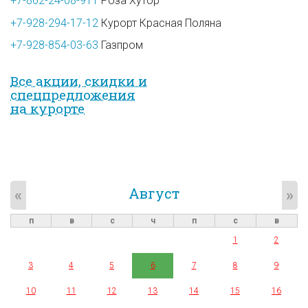
+7-862-24-08-911
Роза Хутор
+7-928-294-17-12
Курорт Красная Поляна
+7-928-854-03-63
Газпром
Все акции, скидки и
спец­предложе­ния
на курорте
Август
«
»
п
в
с
ч
п
с
в
1
2
3
4
5
6
7
8
9
10
11
12
13
14
15
16