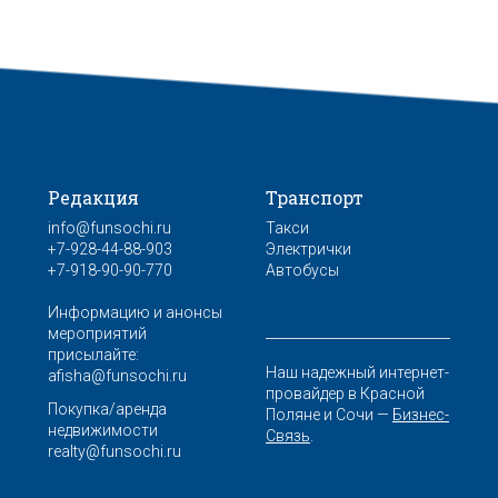
Редакция
Транспорт
info@funsochi.ru
Такси
+7-928-44-88-903
Электрички
+7-918-90-90-770
Автобусы
Информацию и анонсы
мероприятий
присылайте:
Наш надежный интернет-
afisha@funsochi.ru
провайдер в Красной
Покупка/аренда
Поляне и Сочи —
Бизнес-
недвижимости
Связь
.
realty@funsochi.ru