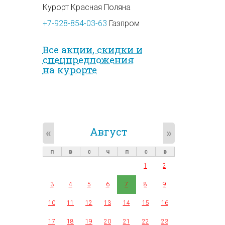
Курорт Красная Поляна
+7-928-854-03-63
Газпром
Все акции, скидки и
спец­предложе­ния
на курорте
Август
«
»
п
в
с
ч
п
с
в
1
2
3
4
5
6
7
8
9
10
11
12
13
14
15
16
17
18
19
20
21
22
23