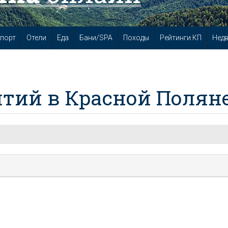
порт
Отели
Еда
Бани/SPA
Походы
Рейтинги КП
Нед
тий в Красной Полян