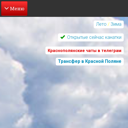
Перейти
к
Лето
/
Зима
основному
содержанию
Открытые сейчас канатки
Краснополянские чаты в телеграм
Трансфер в Красной Поляне