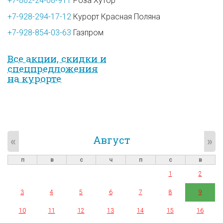
+7-862-24-08-911
Роза Хутор
+7-928-294-17-12
Курорт Красная Поляна
+7-928-854-03-63
Газпром
Все акции, скидки и
спец­предложе­ния
на курорте
Август
«
»
п
в
с
ч
п
с
в
1
2
3
4
5
6
7
8
9
10
11
12
13
14
15
16