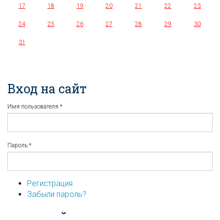
17
18
19
20
21
22
23
24
25
26
27
28
29
30
31
Вход на сайт
Имя пользователя
*
Пароль
*
Регистрация
Забыли пароль?
...или войдите используя